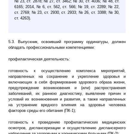
№ 23, ст. 2878; № 27, ст. 3462; № 30, ст. 4036; № 48, ст.
6165; 2014, № 6, ст. 562, ст. 566; № 19, ст. 2289; № 22,
ст. 2769; № 23, ст. 2930, ст. 2933; № 26, ст. 3388; № 30,
ст. 4263).
5.3. Выпускник, освоивший программу ординатуры, должен
обладать профессиональными компетенциями:
профилактическая деятельность:
готовность к осуществлению комплекса мероприятий,
направленных на сохранение и укрепление здоровья и
включающих в себя формирование здорового образа жизни,
предупреждение возникновения и (или) распространения
заболеваний, их раннюю диагностику, выявление причин и
условий их возникновения и развития, а также направленных
на устранение вредного влияния на здоровье человека
факторов среды его обитания (ПК-1);
готовность к проведению профилактических медицинских
осмотров, диспансеризации и осуществлению диспансерного
наблюдения за здоровыми и хроническими больными (ПК-2);