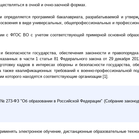
ществляться в очной и очно-заочной формах.
и определяется программой бакалавриата, разрабатываемой и утверж
 освоения в виде универсальных, общепрофессиональных и профессиона
твии с ФГОС ВО с учетом соответствующей примерной основной образ
 и безопасности государства, обеспечения законности и правопорядк
азанных в части 1 статьи 81 Федерального закона от 29 декабря 201
отовку кадров в интересах обороны и безопасности государства, обес
 также квалификационных требований к военно-профессиональной под
 которого находятся соответствующие организации [1].
г. № 273-ФЗ "Об образовании в Российской Федерации" (Собрание законо
применять электронное обучение, дистанционные образовательные техно