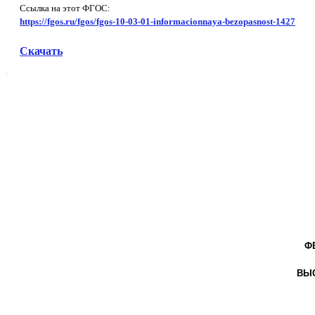
Ссылка на этот ФГОС:
https://fgos.ru/fgos/fgos-10-03-01-informacionnaya-bezopasnost-1427
Скачать
Ф
ВЫС